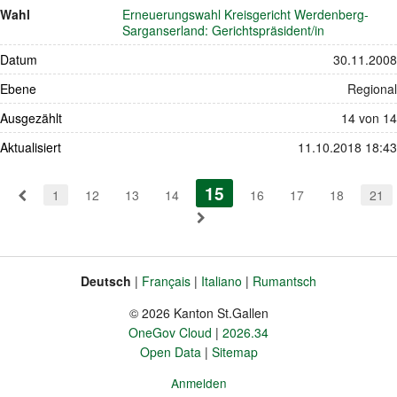
Wahl
Erneuerungswahl Kreisgericht Werdenberg-
Sarganserland: Gerichtspräsident/in
Datum
30.11.2008
Ebene
Regional
Ausgezählt
14 von 14
Aktualisiert
11.10.2018 18:43
Pagination
15
(aktiv)
1
12
13
14
16
17
18
21
Deutsch
Français
Italiano
Rumantsch
Sprache
Fusszeile
© 2026 Kanton St.Gallen
OneGov Cloud
2026.34
Open Data
Sitemap
Anmelden