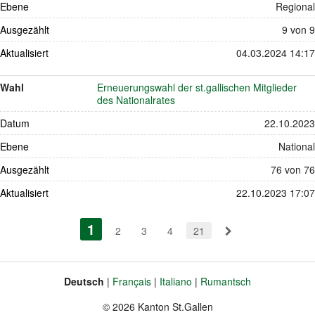
Ebene
Regional
Ausgezählt
9 von 9
Aktualisiert
04.03.2024 14:17
Wahl
Erneuerungswahl der st.gallischen Mitglieder
des Nationalrates
Datum
22.10.2023
Ebene
National
Ausgezählt
76 von 76
Aktualisiert
22.10.2023 17:07
Pagination
1
(aktiv)
2
3
4
21
Deutsch
Français
Italiano
Rumantsch
Sprache
Fusszeile
© 2026 Kanton St.Gallen