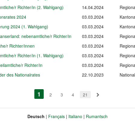
mtliche/r Richter/in (2. Wahlgang)
14.04.2024
Regiona
onsrates 2024
03.03.2024
Kantona
erung 2024 (1. Wahlgang)
03.03.2024
Kantona
nserland: nebenamtliche/r Richter/in
03.03.2024
Regiona
che/r Richter/innen
03.03.2024
Regiona
mtliche/r Richter/in (1. Wahlgang)
03.03.2024
Regiona
eilamtliche/r Richter/in
03.03.2024
Regiona
der des Nationalrates
22.10.2023
Nationa
1
(aktiv)
2
3
4
21
Deutsch
Français
Italiano
Rumantsch
Sprache